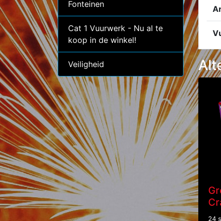
Fonteinen
A
Cat 1 Vuurwerk - Nu al te
V
koop in de winkel!
Alt
Veiligheid
Gr
Cr
24 