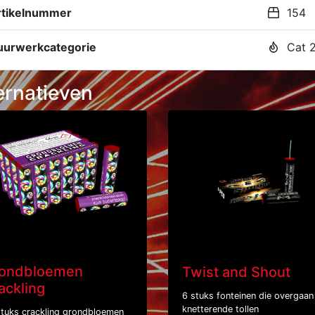
rtikelnummer
154
uurwerkcategorie
Cat 
ernatieven
ondbloemen
Twist and Shout
ackling
6 stuks fonteinen die overgaan 
knetterende tollen
stuks crackling grondbloemen