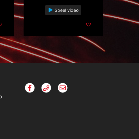
Speel video
p