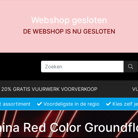
Webshop gesloten
DE WEBSHOP IS NU GESLOTEN
20% GRATIS VUURWERK VOORVERKOOP
VU
 assortiment
Voordeligste in de regio
Kies zelf 
ina Red Color Groundf