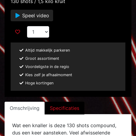
130 shots / 1,5 kilo kruit
Speel video
Altijd makkelijk parkeren
Groot assortiment
Voordeligste in de regio
Kies zelf je afhaalmoment
Hoge kortingen
Omschrijving
Specificaties
Wat een knaller is deze 130 shots compound,
dus een keer aansteken. Veel afwisselende