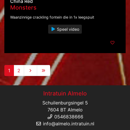
China Red
Monsters
Waanzinnige crackling fontein die in 1x leegspuit
Speel video
1
2
Intratuin Almelo
Schuilenburgsingel 5
7604 BT Almelo
0546838666
info@almelo.intratuin.nl