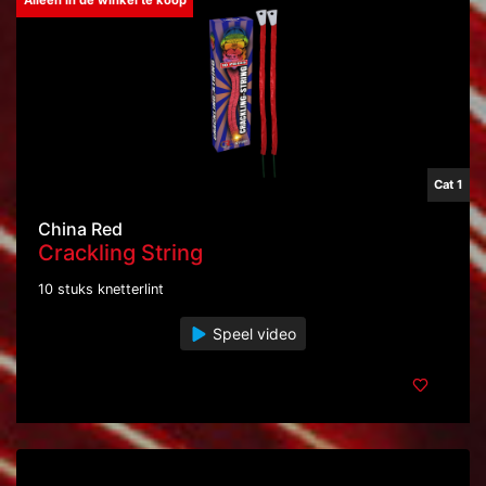
Alleen in de winkel te koop
Cat 1
China Red
Crackling String
10 stuks knetterlint
Speel video